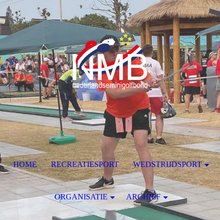
HOME
RECREATIESPORT
WEDSTRIJDSPORT
ORGANISATIE
ARCHIEF