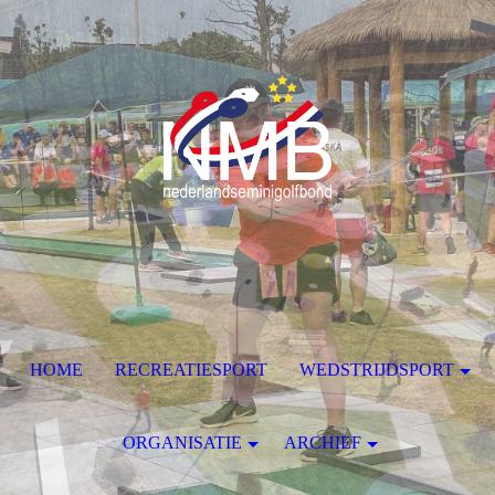
HOME
RECREATIESPORT
WEDSTRIJDSPORT
ORGANISATIE
ARCHIEF