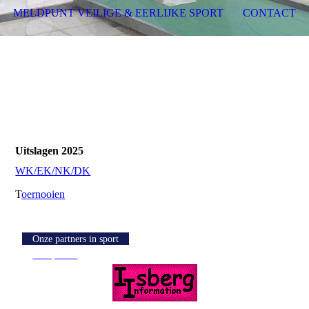
MELDPUNT VEILIGE & EERLIJKE SPORT
CONTACT
Uitslagen 2025
WK/EK/NK/DK
T
oernooien
Onze partners in sport
Knoptekst