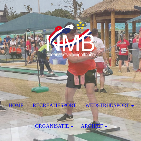
HOME
RECREATIESPORT
WEDSTRIJDSPORT
ORGANISATIE
ARCHIEF