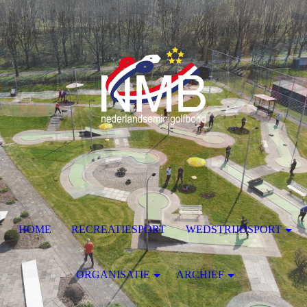
HOME
RECREATIESPORT
WEDSTRIJDSPORT
ORGANISATIE
ARCHIEF