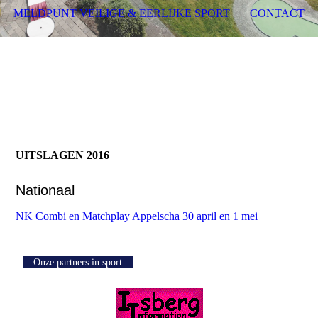
MELDPUNT VEILIGE & EERLIJKE SPORT
CONTACT
UITSLAGEN 2016
Nationaal
NK Combi en Matchplay Appelscha 30 april en 1 mei
Onze partners in sport
Knoptekst