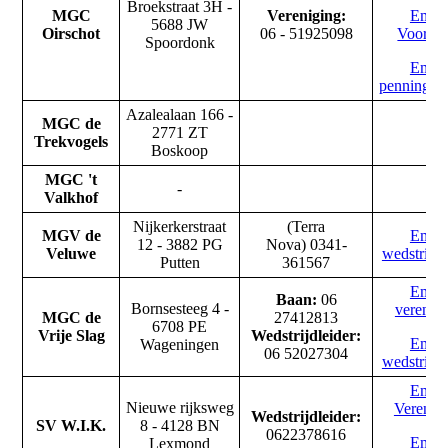
Broekstraat 3H -
MGC
Vereniging:
Email
5688 JW
Oirschot
06 - 51925098
Voorzitt
Spoordonk
Email
penningme
Azalealaan 166 -
MGC de
2771 ZT
Trekvogels
Boskoop
MGC 't
-
Valkhof
Nijkerkerstraat
(Terra
MGV de
Email
12 - 3882 PG
Nova) 0341-
Veluwe
wedstrijdl
Putten
361567
Email
Baan:
06
Bornsesteeg 4 -
verenig
MGC de
27412813
6708 PE
Vrije Slag
Wedstrijdleider:
Email
Wageningen
06 52027304
wedstrijdl
Email
Nieuwe rijksweg
Verenig
Wedstrijdleider:
SV W.I.K.
8 - 4128 BN
0622378616
Email
Lexmond