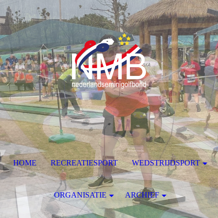
HOME
RECREATIESPORT
WEDSTRIJDSPORT
ORGANISATIE
ARCHIEF