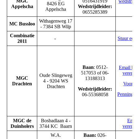
MGC
0516431919
wedstrijdl
8426 EG
Appelscha
Wedstrijdleider:
Appelscha
0655285389
Withagenweg 17
MC Bussloo
- 7384 SB Wilp
Combinatie
-
Stuur een 
2011
Baan
: 0512-
Email baa
517053 of 06-
verenig
Oude Slingeweg
MGC
13188313
4 - 9204 WS
Drachten
Voorzitt
Drachten
Wedstrijdleider:
Penningme
06-55368058
MGC de
Bosbadlaan 4 -
Email
Duinholers
3744 KC Baarn
verenig
W.A.
Baan:
026-