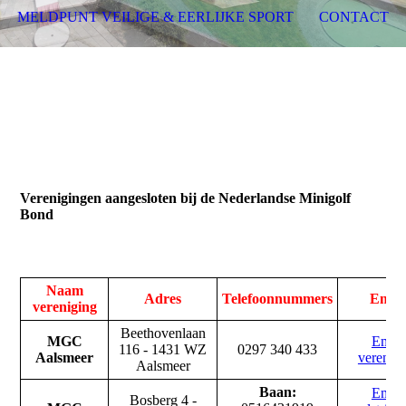
MELDPUNT VEILIGE & EERLIJKE SPORT
CONTACT
Verenigingen aangesloten bij de Nederlandse Minigolf
Bond
Naam
Adres
Telefoonnummers
Emai
vereniging
Beethovenlaan
MGC
Email
116 -
1431 WZ
0297 340 433
Aalsmeer
verenig
Aalsmeer
Baan:
Email
Bosberg 4 -