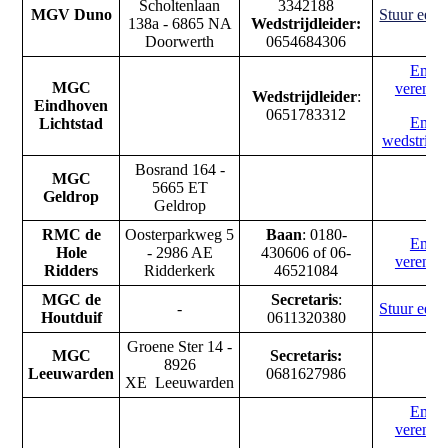
Scholtenlaan
3342188
MGV Duno
Stuur een 
138a - 6865 NA
Wedstrijdleider:
Doorwerth
0654684306
Email
MGC
verenig
Wedstrijdleider
:
Eindhoven
0651783312
Email
Lichtstad
wedstrijdl
Bosrand 164 -
MGC
5665 ET
Geldrop
Geldrop
RMC de
Oosterparkweg 5
Baan
: 0180-
Email
Hole
- 2986 AE
430606 of 06-
verenig
Ridders
Ridderkerk
46521084
MGC de
Secretaris
:
-
Stuur een 
Houtduif
0611320380
Groene Ster 14 -
MGC
Secretaris:
8926
Leeuwarden
0681627986
XE Leeuwarden
Email
verenig