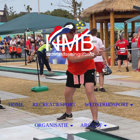
HOME
RECREATIESPORT
WEDSTRIJDSPORT
ORGANISATIE
ARCHIEF