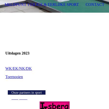
MELDPUNT VEILIGE & EERLIJKE SPORT
CONTACT
Uitslagen 2023
WK/EK/NK/DK
Toernooien
Onze partners in sport
Knoptekst