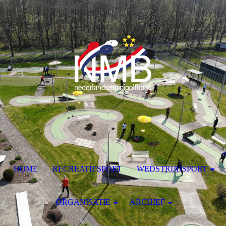
HOME
RECREATIESPORT
WEDSTRIJDSPORT
ORGANISATIE
ARCHIEF