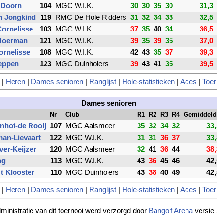
 Doorn
104
MGC W.I.K.
30
30
35
30
31,3
n Jongkind
119
RMC De Hole Ridders
31
32
34
33
32,5
ornelisse
103
MGC W.I.K.
37
35
40
34
36,5
 Moerman
121
MGC W.I.K.
39
35
39
35
37,0
ornelisse
108
MGC W.I.K.
42
43
35
37
39,3
eppen
123
MGC Duinholers
39
43
41
35
39,5
|
Heren
|
Dames senioren
|
Ranglijst
|
Hole-statistieken
|
Aces
|
Toer
Dames senioren
Nr
Club
R1
R2
R3
R4
Gemiddeld
nhof-de Rooij
107
MGC Aalsmeer
35
32
34
32
33,
an-Lievaart
122
MGC W.I.K.
31
31
36
37
33,
ver-Keijzer
120
MGC Aalsmeer
32
41
36
44
38,
ng
113
MGC W.I.K.
43
36
45
46
42,
't Klooster
110
MGC Duinholers
43
38
40
49
42,
|
Heren
|
Dames senioren
|
Ranglijst
|
Hole-statistieken
|
Aces
|
Toer
ministratie van dit toernooi werd verzorgd door
Bangolf Arena
versie 