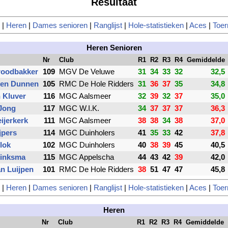
Resultaat
|
Heren
|
Dames senioren
|
Ranglijst
|
Hole-statistieken
|
Aces
|
Toer
Heren Senioren
Nr
Club
R1
R2
R3
R4
Gemiddelde
roodbakker
109
MGV De Veluwe
31
34
33
32
32,5
den Dunnen
105
RMC De Hole Ridders
31
36
37
35
34,8
 Kluver
116
MGC Aalsmeer
32
39
32
37
35,0
 Jong
117
MGC W.I.K.
34
37
37
37
36,3
ijerkerk
111
MGC Aalsmeer
38
38
34
38
37,0
jpers
114
MGC Duinholers
41
35
33
42
37,8
lok
102
MGC Duinholers
40
38
39
45
40,5
rinksma
115
MGC Appelscha
44
43
42
39
42,0
an Luijpen
101
RMC De Hole Ridders
38
51
47
47
45,8
|
Heren
|
Dames senioren
|
Ranglijst
|
Hole-statistieken
|
Aces
|
Toer
Heren
Nr
Club
R1
R2
R3
R4
Gemiddelde