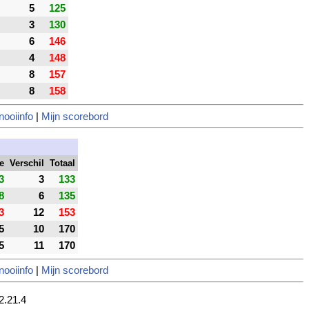
5
125
3
130
6
146
4
148
8
157
8
158
nooiinfo
|
Mijn scorebord
e
Verschil
Totaal
3
3
133
8
6
135
3
12
153
5
10
170
5
11
170
nooiinfo
|
Mijn scorebord
2.21.4