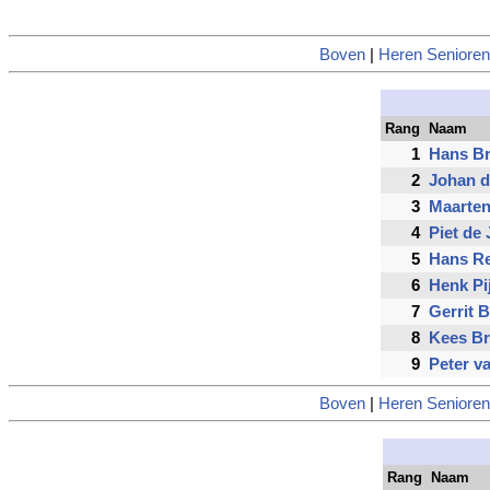
Boven
|
Heren Senioren
Rang
Naam
1
Hans B
2
Johan 
3
Maarten
4
Piet de
5
Hans Re
6
Henk Pi
7
Gerrit B
8
Kees B
9
Peter v
Boven
|
Heren Senioren
Rang
Naam