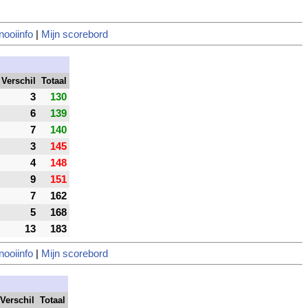
nooiinfo
|
Mijn scorebord
Verschil
Totaal
3
130
6
139
7
140
3
145
4
148
9
151
7
162
5
168
13
183
nooiinfo
|
Mijn scorebord
Verschil
Totaal