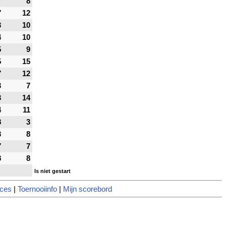
7
8
7
12
3
10
4
10
5
9
5
15
7
12
3
7
3
14
4
11
8
3
3
8
7
7
8
8
Is niet gestart
ces
|
Toernooiinfo
|
Mijn scorebord