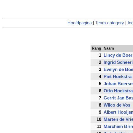
Hoofdpagina
|
Team category
|
In
Rang
Naam
1
Lincy de Boer
2
Ingrid Scheer
3
Evelyn de Boe
4
Piet Hoekstra
5
Johan Boers
6
Otto Hoekstra
7
Gerrit Jan Ba
8
Wilco de Vos
9
Albert Hooijs
10
Marten de Vri
11
Marchien Bri