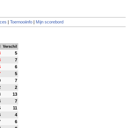
ces
|
Toernooiinfo
|
Mijn scorebord
l
Verschil
3
5
3
7
5
6
7
5
0
7
2
2
3
13
4
7
5
11
6
4
7
6