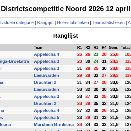
Districtscompetitie Noord 2026 12 april
dividuele categorie
|
Ranglijst
|
Hole-statistieken
|
Teamstatistieken
|
A
Ranglijst
Team
R1
R2
R3
R4
Gem.
Totaa
Appelscha 4
26
26
23
28
25,8
10
inga-Broekstra
Appelscha 3
28
30
24
31
28,3
11
r
Appelscha 3
31
29
25
30
28,8
11
Leeuwarden
29
29
32
27
29,3
11
ma
Drachten 2
31
34
27
28
30,0
12
Leeuwarden
30
32
30
30
30,5
12
s
Appelscha 3
38
27
33
25
30,8
12
Drachten 2
28
29
35
32
31,0
12
ma
Appelscha 4
37
32
30
26
31,3
12
es
Appelscha 5
33
29
31
33
31,5
12
nksma
Marchien Brinksma
28
34
33
32
31,8
12