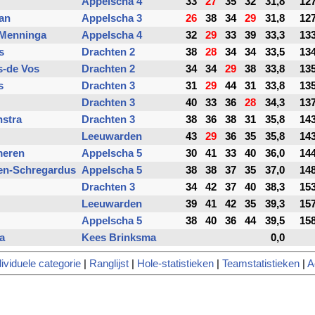
Appelscha 4
33
27
35
32
31,8
12
an
Appelscha 3
26
38
34
29
31,8
12
Menninga
Appelscha 4
32
29
33
39
33,3
13
s
Drachten 2
38
28
34
34
33,5
13
s-de Vos
Drachten 2
34
34
29
38
33,8
13
s
Drachten 3
31
29
44
31
33,8
13
Drachten 3
40
33
36
28
34,3
13
nstra
Drachten 3
38
36
38
31
35,8
14
Leeuwarden
43
29
36
35
35,8
14
meren
Appelscha 5
30
41
33
40
36,0
14
sen-Schregardus
Appelscha 5
38
38
37
35
37,0
14
Drachten 3
34
42
37
40
38,3
15
Leeuwarden
39
41
42
35
39,3
15
Appelscha 5
38
40
36
44
39,5
15
a
Kees Brinksma
0,0
dividuele categorie
|
Ranglijst
|
Hole-statistieken
|
Teamstatistieken
|
A