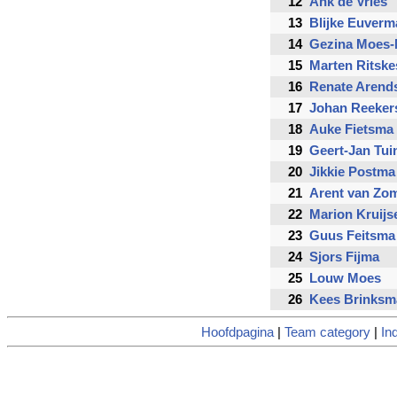
12
Ank de Vries
13
Blijke Euverm
14
Gezina Moes-
15
Marten Ritske
16
Renate Arend
17
Johan Reeker
18
Auke Fietsma
19
Geert-Jan Tui
20
Jikkie Postma
21
Arent van Zo
22
Marion Kruij
23
Guus Feitsma
24
Sjors Fijma
25
Louw Moes
26
Kees Brinksm
Hoofdpagina
|
Team category
|
In