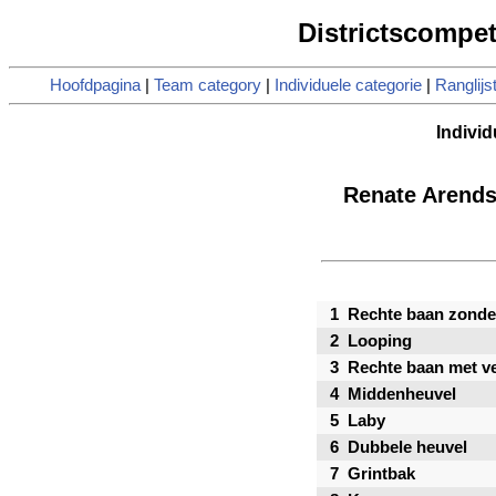
Districtscompet
Hoofdpagina
|
Team category
|
Individuele categorie
|
Ranglijs
Individ
Renate Arends
1
Rechte baan zonde
2
Looping
3
Rechte baan met v
4
Middenheuvel
5
Laby
6
Dubbele heuvel
7
Grintbak