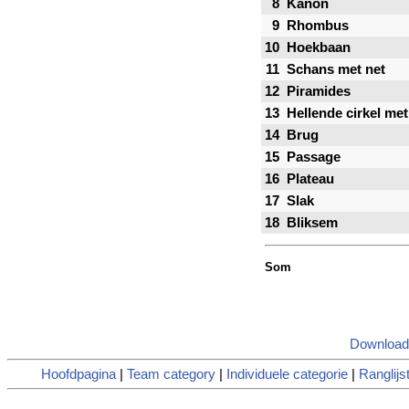
8
Kanon
9
Rhombus
10
Hoekbaan
11
Schans met net
12
Piramides
13
Hellende cirkel met
14
Brug
15
Passage
16
Plateau
17
Slak
18
Bliksem
Som
Download
Hoofdpagina
|
Team category
|
Individuele categorie
|
Ranglijs