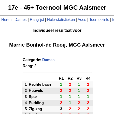
17e - 45+ Toernooi MGC Aalsmeer
|
Heren
|
Dames
|
Ranglijst
|
Hole-statistieken
|
Aces
|
Toernooiinfo
|
M
Individueel resultaat voor
Marrie Bonhof-de Rooij, MGC Aalsmeer
Categorie:
Dames
Rang: 2
R1
R2
R3
R4
1
Rechte baan
1
2
1
2
2
Heuvels
2
2
1
2
3
Spar
1
1
1
1
4
Pudding
2
1
2
2
5
Zig-zag
3
2
2
2