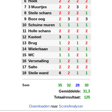
6
Hoek
2
2
2
2
7
3 Muurtjes
2
2
3
2
8
Steile schans
2
2
2
1
9
Boze oog
2
3
2
3
10
Schuine muren
1
1
1
1
11
Holle schans
2
2
2
2
12
Kasteel
3
1
1
1
13
Brug
1
2
1
2
14
Wielerbaan
1
2
1
1
15
WC
1
1
2
1
16
Versmalling
1
2
1
2
17
Salto
2
2
2
2
18
Steile wand
6
2
1
1
Som
35
32
28
30
Gemiddelde:
31,3
Totaalresultaat:
125
Downloaden
naar
ScoreAnalyser