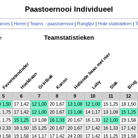
Paastoernooi Individueel
ames
|
Heren
|
Teams - paastoernooi
|
Ranglijst
|
Hole-statistieken
|
T
Teamstatistieken
en
Hellende baan met nier
Favorietendoder
Hoekbaan
Grintbak
Kanon
Brug
Laby
Slak
5
6
7
8
9
10
11
12
8 1,50
17 1,42
12 1,00
20 1,67
13 1,08
12 1,00
15 1,25
18 1,50
1 1,75
17 1,42
12 1,00
20 1,67
13 1,08
14 1,17
13 1,08
15 1,25
1 1,75
15 1,25
13 1,08
16 1,33
20 1,67
16 1,33
12 1,00
19 1,58
8 2,33
18 1,50
15 1,25
20 1,67
20 1,67
17 1,42
16 1,33
17 1,42
9 1,58
19 1,58
14 1,17
17 1,42
24 2,00
17 1,42
15 1,25
19 1,58