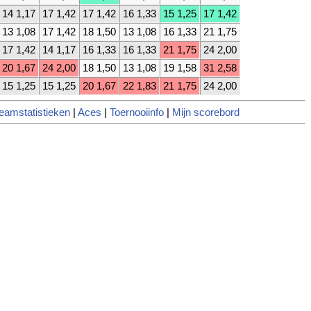
14 1,17
17 1,42
17 1,42
16 1,33
15 1,25
17 1,42
13 1,08
17 1,42
18 1,50
13 1,08
16 1,33
21 1,75
17 1,42
14 1,17
16 1,33
16 1,33
21 1,75
24 2,00
20 1,67
24 2,00
18 1,50
13 1,08
19 1,58
31 2,58
15 1,25
15 1,25
20 1,67
22 1,83
21 1,75
24 2,00
eamstatistieken
|
Aces
|
Toernooiinfo
|
Mijn scorebord