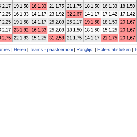
6 2,17
19 1,58
16 1,33
21 1,75
21 1,75
18 1,50
16 1,33
18 1,50
7 2,25
16 1,33
14 1,17
23 1,92
32 2,67
14 1,17
17 1,42
17 1,42
7 2,25
19 1,58
14 1,17
25 2,08
26 2,17
19 1,58
18 1,50
20 1,67
6 2,17
23 1,92
16 1,33
25 2,08
18 1,50
18 1,50
15 1,25
20 1,67
3 2,75
22 1,83
15 1,25
31 2,58
21 1,75
14 1,17
21 1,75
20 1,67
ames
|
Heren
|
Teams - paastoernooi
|
Ranglijst
|
Hole-statistieken
|
T