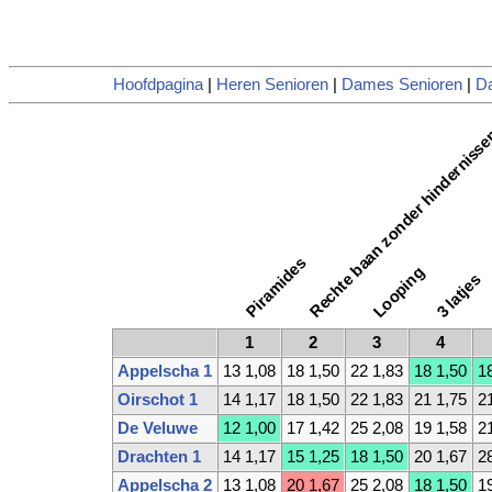
Hoofdpagina
|
Heren Senioren
|
Dames Senioren
|
D
Rechte baan zonder hinderniss
Piramides
Looping
3 latjes
1
2
3
4
Appelscha 1
13 1,08
18 1,50
22 1,83
18 1,50
1
Oirschot 1
14 1,17
18 1,50
22 1,83
21 1,75
2
De Veluwe
12 1,00
17 1,42
25 2,08
19 1,58
2
Drachten 1
14 1,17
15 1,25
18 1,50
20 1,67
2
Appelscha 2
13 1,08
20 1,67
25 2,08
18 1,50
1