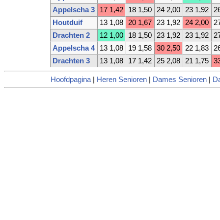
Appelscha 3
17 1,42
18 1,50
24 2,00
23 1,92
2
Houtduif
13 1,08
20 1,67
23 1,92
24 2,00
2
Drachten 2
12 1,00
18 1,50
23 1,92
23 1,92
2
Appelscha 4
13 1,08
19 1,58
30 2,50
22 1,83
2
Drachten 3
13 1,08
17 1,42
25 2,08
21 1,75
3
Hoofdpagina
|
Heren Senioren
|
Dames Senioren
|
D