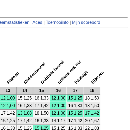
eamstatistieken
|
Aces
|
Toernooiinfo
|
Mijn scorebord
Dubbele heuvel
Schans met net
Middenheuvel
Passage
Bliksem
Plateau
13
14
15
16
17
18
12 1,00
15 1,25
16 1,33
12 1,00
15 1,25
18 1,50
12 1,00
16 1,33
17 1,42
12 1,00
16 1,33
18 1,50
17 1,42
13 1,08
18 1,50
12 1,00
15 1,25
17 1,42
15 1,25
17 1,42
16 1,33
14 1,17
17 1,42
20 1,67
16 1,33
15 1,25
15 1,25
15 1,25
16 1,33
22 1,83