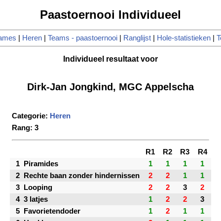
Paastoernooi Individueel
ames
|
Heren
|
Teams - paastoernooi
|
Ranglijst
|
Hole-statistieken
|
T
Individueel resultaat voor
Dirk-Jan Jongkind, MGC Appelscha
Categorie:
Heren
Rang: 3
R1
R2
R3
R4
1
Piramides
1
1
1
1
2
Rechte baan zonder hindernissen
2
2
1
1
3
Looping
2
2
3
2
4
3 latjes
1
2
2
3
5
Favorietendoder
1
2
1
1