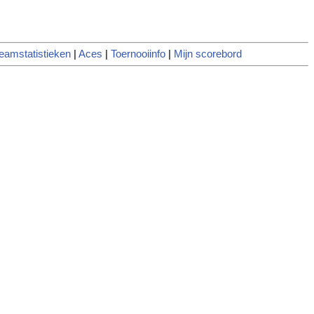
eamstatistieken
|
Aces
|
Toernooiinfo
|
Mijn scorebord