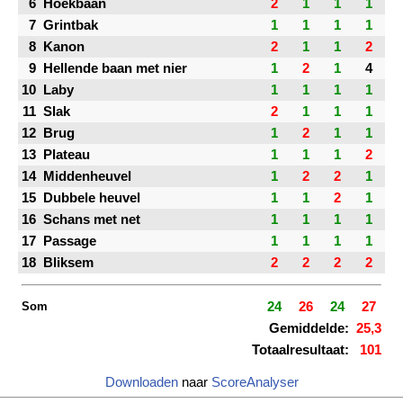
6
Hoekbaan
2
1
1
1
7
Grintbak
1
1
1
1
8
Kanon
2
1
1
2
9
Hellende baan met nier
1
2
1
4
10
Laby
1
1
1
1
11
Slak
2
1
1
1
12
Brug
1
2
1
1
13
Plateau
1
1
1
2
14
Middenheuvel
1
2
2
1
15
Dubbele heuvel
1
1
2
1
16
Schans met net
1
1
1
1
17
Passage
1
1
1
1
18
Bliksem
2
2
2
2
Som
24
26
24
27
Gemiddelde:
25,3
Totaalresultaat:
101
Downloaden
naar
ScoreAnalyser