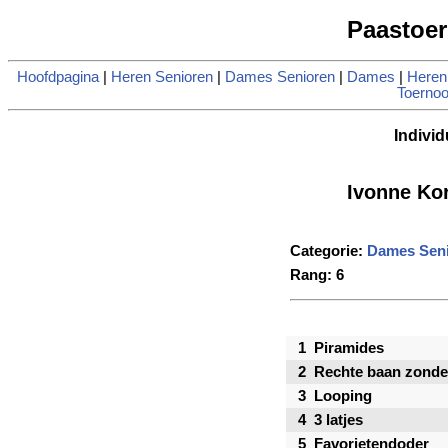
Paastoer
Hoofdpagina
|
Heren Senioren
|
Dames Senioren
|
Dames
|
Heren
Toernoo
Individ
Ivonne Ko
Categorie:
Dames Sen
Rang: 6
1
Piramides
2
Rechte baan zonde
3
Looping
4
3 latjes
5
Favorietendoder