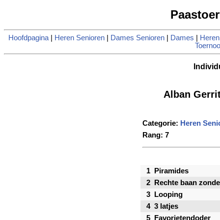
Paastoer
Hoofdpagina
|
Heren Senioren
|
Dames Senioren
|
Dames
|
Heren
Toernoo
Individ
Alban Gerri
Categorie:
Heren Seni
Rang: 7
1
Piramides
2
Rechte baan zonde
3
Looping
4
3 latjes
5
Favorietendoder