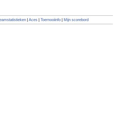
eamstatistieken
|
Aces
|
Toernooiinfo
|
Mijn scorebord