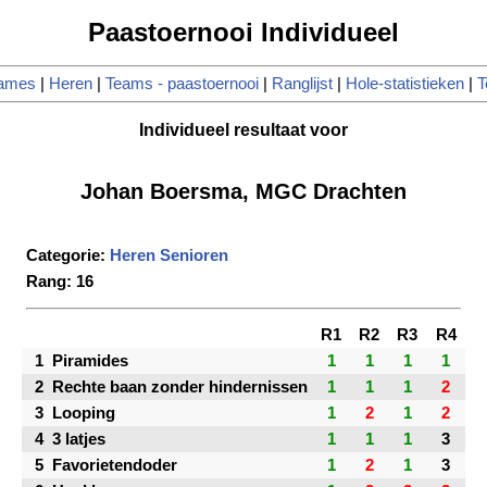
Paastoernooi Individueel
ames
|
Heren
|
Teams - paastoernooi
|
Ranglijst
|
Hole-statistieken
|
T
Individueel resultaat voor
Johan Boersma, MGC Drachten
Categorie:
Heren Senioren
Rang: 16
R1
R2
R3
R4
1
Piramides
1
1
1
1
2
Rechte baan zonder hindernissen
1
1
1
2
3
Looping
1
2
1
2
4
3 latjes
1
1
1
3
5
Favorietendoder
1
2
1
3