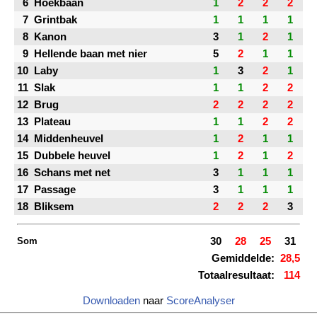
6
Hoekbaan
1
2
2
2
7
Grintbak
1
1
1
1
8
Kanon
3
1
2
1
9
Hellende baan met nier
5
2
1
1
10
Laby
1
3
2
1
11
Slak
1
1
2
2
12
Brug
2
2
2
2
13
Plateau
1
1
2
2
14
Middenheuvel
1
2
1
1
15
Dubbele heuvel
1
2
1
2
16
Schans met net
3
1
1
1
17
Passage
3
1
1
1
18
Bliksem
2
2
2
3
Som
30
28
25
31
Gemiddelde:
28,5
Totaalresultaat:
114
Downloaden
naar
ScoreAnalyser