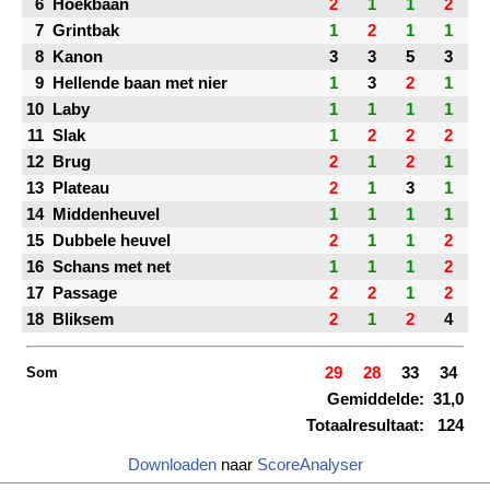
6
Hoekbaan
2
1
1
2
7
Grintbak
1
2
1
1
8
Kanon
3
3
5
3
9
Hellende baan met nier
1
3
2
1
10
Laby
1
1
1
1
11
Slak
1
2
2
2
12
Brug
2
1
2
1
13
Plateau
2
1
3
1
14
Middenheuvel
1
1
1
1
15
Dubbele heuvel
2
1
1
2
16
Schans met net
1
1
1
2
17
Passage
2
2
1
2
18
Bliksem
2
1
2
4
Som
29
28
33
34
Gemiddelde:
31,0
Totaalresultaat:
124
Downloaden
naar
ScoreAnalyser