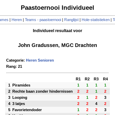
Paastoernooi Individueel
ames
|
Heren
|
Teams - paastoernooi
|
Ranglijst
|
Hole-statistieken
|
T
Individueel resultaat voor
John Gradussen, MGC Drachten
Categorie:
Heren Senioren
Rang: 21
R1
R2
R3
R4
1
Piramides
1
1
1
1
2
Rechte baan zonder hindernissen
2
2
1
2
3
Looping
2
1
2
3
4
3 latjes
2
2
4
2
5
Favorietendoder
1
2
2
3