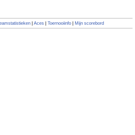
eamstatistieken
|
Aces
|
Toernooiinfo
|
Mijn scorebord