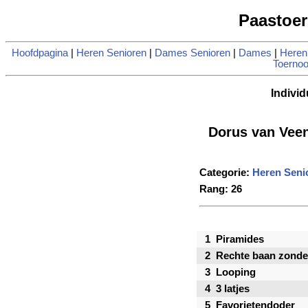
Paastoer
Hoofdpagina
|
Heren Senioren
|
Dames Senioren
|
Dames
|
Heren
Toernoo
Individ
Dorus van Vee
Categorie:
Heren Seni
Rang: 26
1
Piramides
2
Rechte baan zonde
3
Looping
4
3 latjes
5
Favorietendoder