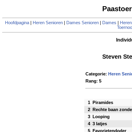
Paastoer
Hoofdpagina
|
Heren Senioren
|
Dames Senioren
|
Dames
|
Heren
Toernoo
Individ
Steven St
Categorie:
Heren Seni
Rang: 5
1
Piramides
2
Rechte baan zonde
3
Looping
4
3 latjes
5
Favorietendoder