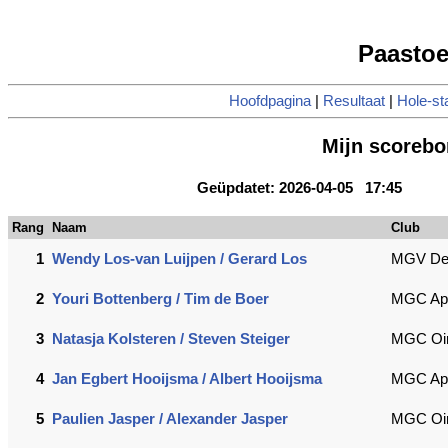
Paastoe
Hoofdpagina
|
Resultaat
|
Hole-st
Mijn scoreb
Geüpdatet: 2026-04-05 17:45
Rang
Naam
Club
1
Wendy Los-van Luijpen / Gerard Los
MGV De
2
Youri Bottenberg / Tim de Boer
MGC Appe
3
Natasja Kolsteren / Steven Steiger
MGC Oir
4
Jan Egbert Hooijsma / Albert Hooijsma
MGC Ap
5
Paulien Jasper / Alexander Jasper
MGC Oir