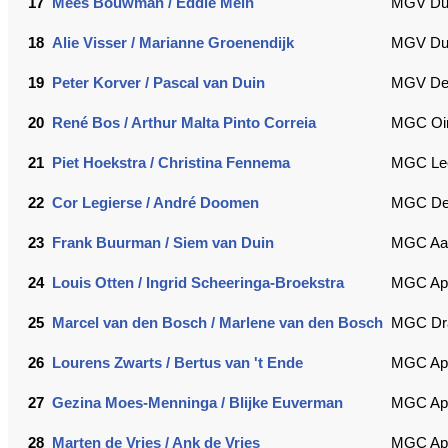
17
Mees Bouwman / Eddie Mein
MGV Du
18
Alie Visser / Marianne Groenendijk
MGV Dun
19
Peter Korver / Pascal van Duin
MGV De 
20
René Bos / Arthur Malta Pinto Correia
MGC Oir
21
Piet Hoekstra / Christina Fennema
MGC Le
22
Cor Legierse / André Doomen
MGC De 
23
Frank Buurman / Siem van Duin
MGC Aa
24
Louis Otten / Ingrid Scheeringa-Broekstra
MGC Ap
25
Marcel van den Bosch / Marlene van den Bosch
MGC Dra
26
Lourens Zwarts / Bertus van 't Ende
MGC Ap
27
Gezina Moes-Menninga / Blijke Euverman
MGC Ap
28
Marten de Vries / Ank de Vries
MGC Ap