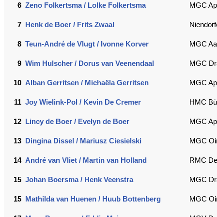
6
Zeno Folkertsma / Lolke Folkertsma
MGC Ap
7
Henk de Boer / Frits Zwaal
Niendorf
8
Teun-André de Vlugt / Ivonne Korver
MGC Aa
9
Wim Hulscher / Dorus van Veenendaal
MGC Dra
10
Alban Gerritsen / Michaëla Gerritsen
MGC Ap
11
Joy Wielink-Pol / Kevin De Cremer
HMC Büt
12
Lincy de Boer / Evelyn de Boer
MGC Ap
13
Dingina Dissel / Mariusz Ciesielski
MGC Oir
14
André van Vliet / Martin van Holland
RMC De 
15
Johan Boersma / Henk Veenstra
MGC Dr
15
Mathilda van Huenen / Huub Bottenberg
MGC Oir