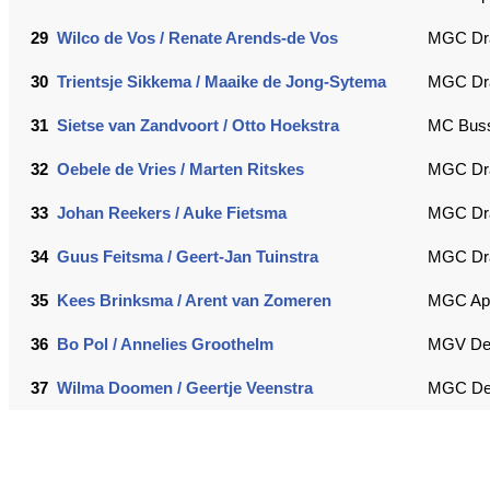
29
Wilco de Vos / Renate Arends-de Vos
MGC Dr
30
Trientsje Sikkema / Maaike de Jong-Sytema
MGC Dr
31
Sietse van Zandvoort / Otto Hoekstra
MC Buss
32
Oebele de Vries / Marten Ritskes
MGC Dr
33
Johan Reekers / Auke Fietsma
MGC Dr
34
Guus Feitsma / Geert-Jan Tuinstra
MGC Dr
35
Kees Brinksma / Arent van Zomeren
MGC Ap
36
Bo Pol / Annelies Groothelm
MGV De
37
Wilma Doomen / Geertje Veenstra
MGC De 