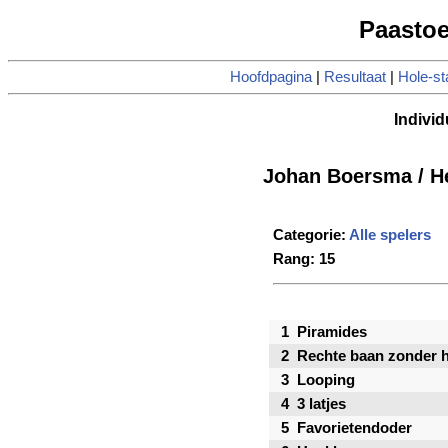
Paastoe
Hoofdpagina
|
Resultaat
|
Hole-st
Individ
Johan Boersma / H
Categorie:
Alle spelers
Rang: 15
1
Piramides
2
Rechte baan zonder 
3
Looping
4
3 latjes
5
Favorietendoder