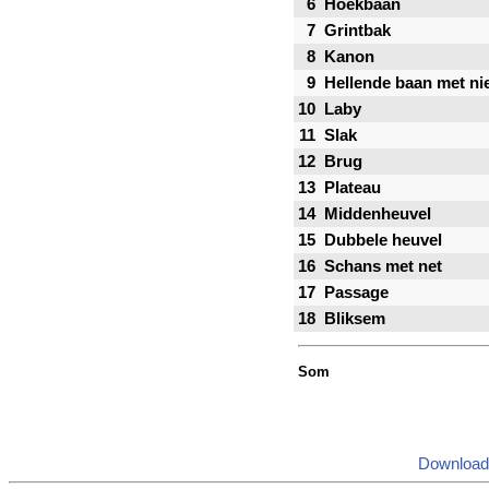
6
Hoekbaan
7
Grintbak
8
Kanon
9
Hellende baan met ni
10
Laby
11
Slak
12
Brug
13
Plateau
14
Middenheuvel
15
Dubbele heuvel
16
Schans met net
17
Passage
18
Bliksem
Som
Download