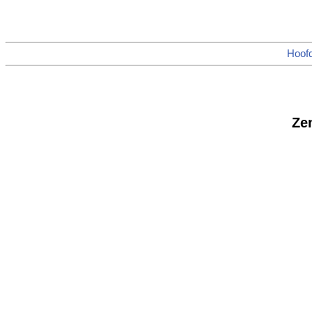
Hoof
Ze