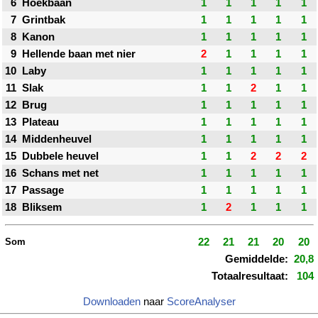
6
Hoekbaan
1
1
1
1
1
7
Grintbak
1
1
1
1
1
8
Kanon
1
1
1
1
1
9
Hellende baan met nier
2
1
1
1
1
10
Laby
1
1
1
1
1
11
Slak
1
1
2
1
1
12
Brug
1
1
1
1
1
13
Plateau
1
1
1
1
1
14
Middenheuvel
1
1
1
1
1
15
Dubbele heuvel
1
1
2
2
2
16
Schans met net
1
1
1
1
1
17
Passage
1
1
1
1
1
18
Bliksem
1
2
1
1
1
Som
22
21
21
20
20
Gemiddelde:
20,8
Totaalresultaat:
104
Downloaden
naar
ScoreAnalyser