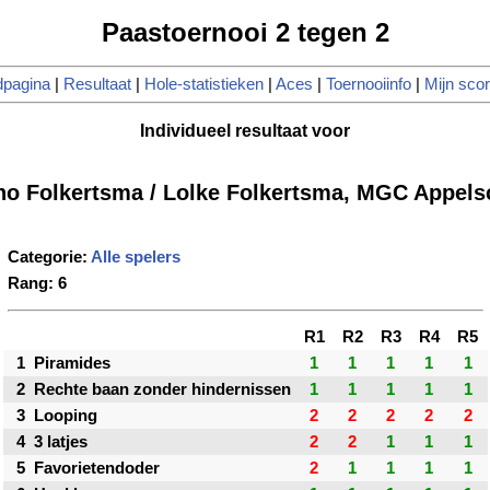
Paastoernooi 2 tegen 2
dpagina
|
Resultaat
|
Hole-statistieken
|
Aces
|
Toernooiinfo
|
Mijn sco
Individueel resultaat voor
no Folkertsma / Lolke Folkertsma, MGC Appels
Categorie:
Alle spelers
Rang: 6
R1
R2
R3
R4
R5
1
Piramides
1
1
1
1
1
2
Rechte baan zonder hindernissen
1
1
1
1
1
3
Looping
2
2
2
2
2
4
3 latjes
2
2
1
1
1
5
Favorietendoder
2
1
1
1
1