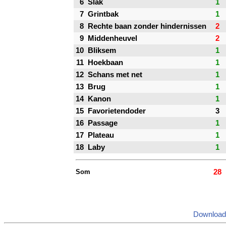
6
Slak
1
7
Grintbak
1
8
Rechte baan zonder hindernissen
2
9
Middenheuvel
2
10
Bliksem
1
11
Hoekbaan
1
12
Schans met net
1
13
Brug
1
14
Kanon
1
15
Favorietendoder
3
16
Passage
1
17
Plateau
1
18
Laby
1
Som
28
Download