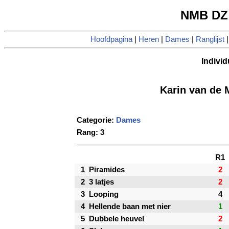
NMB DZ 
Hoofdpagina
|
Heren
|
Dames
|
Ranglijst
Individ
Karin van de
Categorie:
Dames
Rang: 3
R1
1
Piramides
2
2
3 latjes
2
3
Looping
4
4
Hellende baan met nier
1
5
Dubbele heuvel
2