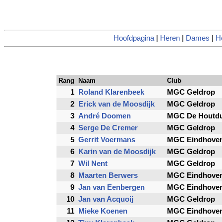
Hoofdpagina
|
Heren
|
Dames
|
H
Rang
Naam
Club
1
Roland Klarenbeek
MGC Geldrop
2
Erick van de Moosdijk
MGC Geldrop
3
André Doomen
MGC De Houtdu
4
Serge De Cremer
MGC Geldrop
5
Gerrit Voermans
MGC Eindhoven
6
Karin van de Moosdijk
MGC Geldrop
7
Wil Nent
MGC Geldrop
8
Maarten Berwers
MGC Eindhoven
9
Jan van Eenbergen
MGC Eindhoven
10
Jan van Acquoij
MGC Geldrop
11
Mieke Koenen
MGC Eindhoven