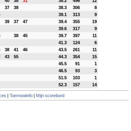
40
38
31
38.2
496
12
37
38
38.3
306
8
6
39.1
313
9
39
37
47
39.4
355
19
39.6
317
9
8
38
45
39.7
397
11
41.3
124
6
3
38
41
46
43.5
261
11
2
43
55
44.3
354
15
45.5
91
1
46.5
93
3
51.5
103
1
52.3
157
14
ces
|
Toernooiinfo
|
Mijn scorebord