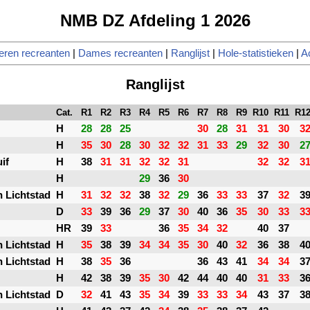
NMB DZ Afdeling 1 2026
eren recreanten
|
Dames recreanten
|
Ranglijst
|
Hole-statistieken
|
A
Ranglijst
Cat.
R1
R2
R3
R4
R5
R6
R7
R8
R9
R10
R11
R1
H
28
28
25
30
28
31
31
30
3
H
35
30
28
30
32
32
31
33
29
32
30
2
if
H
38
31
31
32
32
31
32
32
3
H
29
36
30
 Lichtstad
H
31
32
32
38
32
29
36
33
33
37
32
3
D
33
39
36
29
37
30
40
36
35
30
33
3
HR
39
33
36
35
34
32
40
37
 Lichtstad
H
35
38
39
34
34
35
30
40
32
36
38
4
 Lichtstad
H
38
35
36
36
43
41
34
34
3
H
42
38
39
35
30
42
44
40
40
31
33
3
 Lichtstad
D
32
41
43
35
34
39
33
33
34
43
37
3