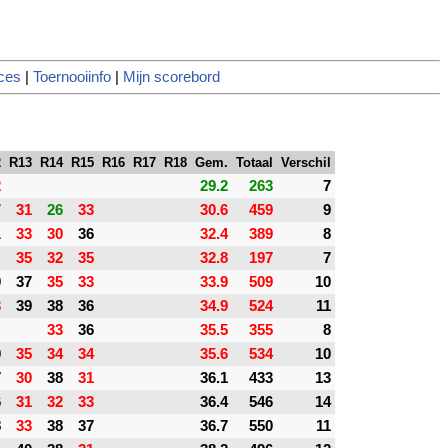
ces
|
Toernooiinfo
|
Mijn scorebord
2
R13
R14
R15
R16
R17
R18
Gem.
Totaal
Verschil
2
29.2
263
7
7
31
26
33
30.6
459
9
1
33
30
36
32.4
389
8
35
32
35
32.8
197
7
9
37
35
33
33.9
509
10
3
39
38
36
34.9
524
11
33
36
35.5
355
8
0
35
34
34
35.6
534
10
7
30
38
31
36.1
433
13
6
31
32
33
36.4
546
14
8
33
38
37
36.7
550
11