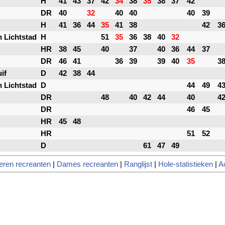
H
41
43
37
42
34
38
35
38
37
42
DR
40
32
40
40
40
39
H
41
36
44
35
41
38
42
3
 Lichtstad
H
51
35
36
38
40
32
HR
38
45
40
37
40
36
44
37
DR
46
41
36
39
39
40
35
3
if
D
42
38
44
 Lichtstad
D
44
49
4
DR
48
40
42
44
40
4
DR
46
45
HR
45
48
HR
51
52
D
61
47
49
eren recreanten
|
Dames recreanten
|
Ranglijst
|
Hole-statistieken
|
A