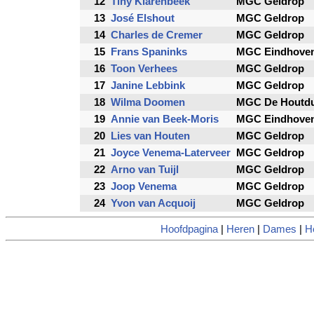
12
Tiny Klarenbeek
MGC Geldrop
13
José Elshout
MGC Geldrop
14
Charles de Cremer
MGC Geldrop
15
Frans Spaninks
MGC Eindhoven
16
Toon Verhees
MGC Geldrop
17
Janine Lebbink
MGC Geldrop
18
Wilma Doomen
MGC De Houtdu
19
Annie van Beek-Moris
MGC Eindhoven
20
Lies van Houten
MGC Geldrop
21
Joyce Venema-Laterveer
MGC Geldrop
22
Arno van Tuijl
MGC Geldrop
23
Joop Venema
MGC Geldrop
24
Yvon van Acquoij
MGC Geldrop
Hoofdpagina
|
Heren
|
Dames
|
H