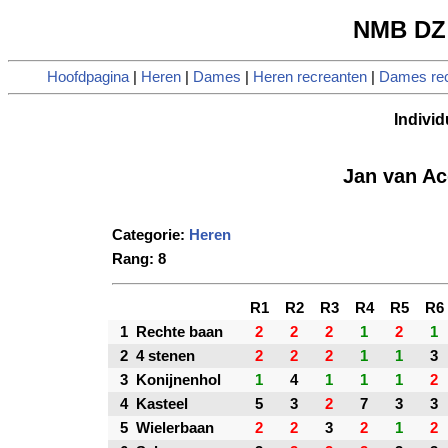
NMB DZ 
Hoofdpagina
|
Heren
|
Dames
|
Heren recreanten
|
Dames rec
Individ
Jan van Ac
Categorie:
Heren
Rang: 8
R1
R2
R3
R4
R5
R6
1
Rechte baan
2
2
2
1
2
1
2
4 stenen
2
2
2
1
1
3
3
Konijnenhol
1
4
1
1
1
2
4
Kasteel
5
3
2
7
3
3
5
Wielerbaan
2
2
3
2
1
2