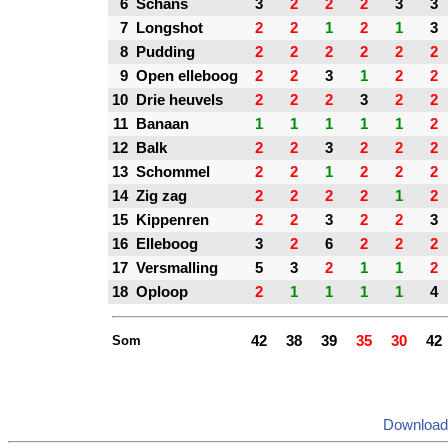
6
Schans
3
2
2
2
3
3
7
Longshot
2
2
1
2
1
3
8
Pudding
2
2
2
2
2
2
9
Open elleboog
2
2
3
1
2
2
10
Drie heuvels
2
2
2
3
2
2
11
Banaan
1
1
1
1
1
2
12
Balk
2
2
3
2
2
2
13
Schommel
2
2
1
2
2
2
14
Zig zag
2
2
2
2
1
2
15
Kippenren
2
2
3
2
2
3
16
Elleboog
3
2
6
2
2
2
17
Versmalling
5
3
2
1
1
2
18
Oploop
2
1
1
1
1
4
Som
42
38
39
35
30
42
Download