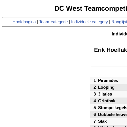
DC West Teamcompetiti
Hoofdpagina
|
Team-categorie
|
Individuele category
|
Ranglijs
Individ
Erik Hoefla
1
Piramides
2
Looping
3
3 latjes
4
Grintbak
5
Stompe kegel
6
Dubbele heuve
7
Slak