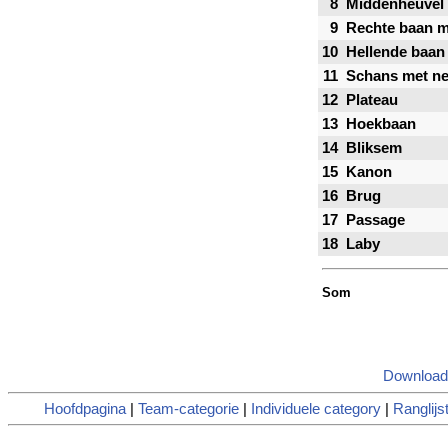
8
Middenheuvel
9
Rechte baan m
10
Hellende baan 
11
Schans met ne
12
Plateau
13
Hoekbaan
14
Bliksem
15
Kanon
16
Brug
17
Passage
18
Laby
Som
Download
Hoofdpagina
|
Team-categorie
|
Individuele category
|
Ranglijs