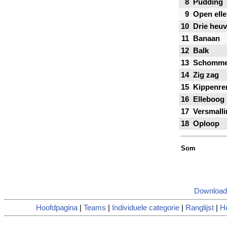
8
Pudding
9
Open ell
10
Drie heuv
11
Banaan
12
Balk
13
Schomme
14
Zig zag
15
Kippenre
16
Elleboog
17
Versmalli
18
Oploop
Som
Download
Hoofdpagina
|
Teams
|
Individuele categorie
|
Ranglijst
|
Ho