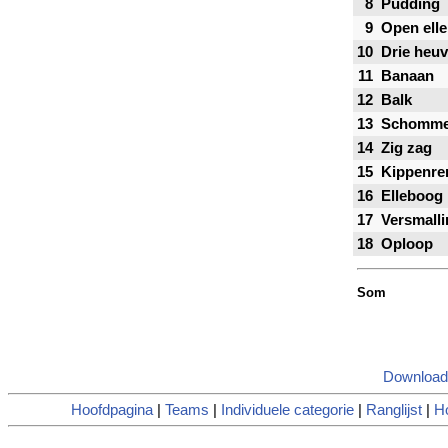
8
Pudding
9
Open ell
10
Drie heuv
11
Banaan
12
Balk
13
Schomme
14
Zig zag
15
Kippenre
16
Elleboog
17
Versmalli
18
Oploop
Som
Download
Hoofdpagina
|
Teams
|
Individuele categorie
|
Ranglijst
|
Ho