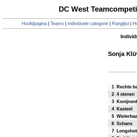
DC West Teamcompetiti
Hoofdpagina
|
Teams
|
Individuele categorie
|
Ranglijst
|
Ho
Individ
Sonja Klü
1
Rechte b
2
4 stenen
3
Konijnen
4
Kasteel
5
Wielerba
6
Schans
7
Longshot