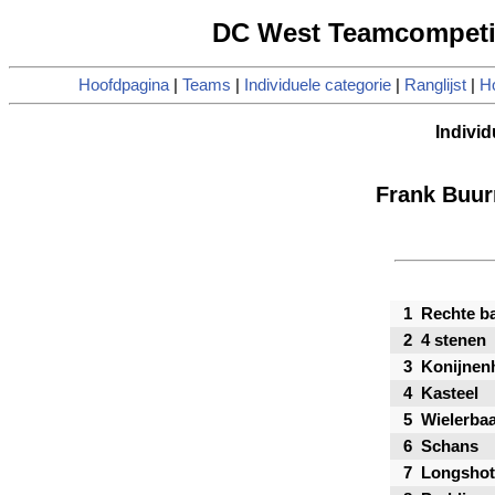
DC West Teamcompetiti
Hoofdpagina
|
Teams
|
Individuele categorie
|
Ranglijst
|
Ho
Individ
Frank Buu
1
Rechte b
2
4 stenen
3
Konijnen
4
Kasteel
5
Wielerba
6
Schans
7
Longshot