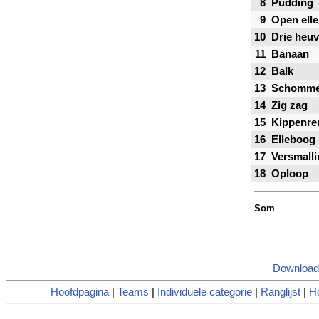
8
Pudding
9
Open ell
10
Drie heuv
11
Banaan
12
Balk
13
Schomme
14
Zig zag
15
Kippenre
16
Elleboog
17
Versmalli
18
Oploop
Som
Download
Hoofdpagina
|
Teams
|
Individuele categorie
|
Ranglijst
|
Ho