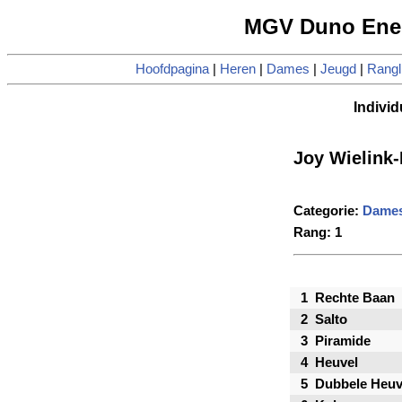
MGV Duno Enen
Hoofdpagina
|
Heren
|
Dames
|
Jeugd
|
Rangli
Individ
Joy Wielink-
Categorie:
Dame
Rang: 1
1
Rechte Baan
2
Salto
3
Piramide
4
Heuvel
5
Dubbele Heuv