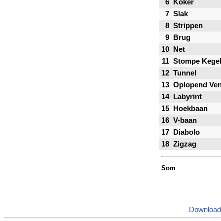
6
Koker
7
Slak
8
Strippen
9
Brug
10
Net
11
Stompe Kege
12
Tunnel
13
Oplopend Ven
14
Labyrint
15
Hoekbaan
16
V-baan
17
Diabolo
18
Zigzag
Som
Download