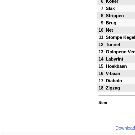
6
Koker
7
Slak
8
Strippen
9
Brug
10
Net
11
Stompe Kege
12
Tunnel
13
Oplopend Ven
14
Labyrint
15
Hoekbaan
16
V-baan
17
Diabolo
18
Zigzag
Som
Download