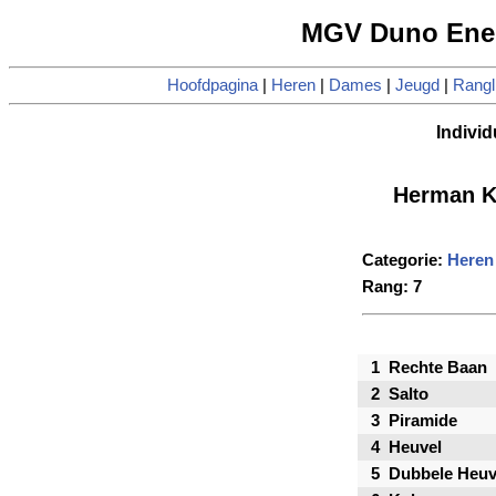
MGV Duno Enen
Hoofdpagina
|
Heren
|
Dames
|
Jeugd
|
Rangli
Individ
Herman K
Categorie:
Heren
Rang: 7
1
Rechte Baan
2
Salto
3
Piramide
4
Heuvel
5
Dubbele Heuv