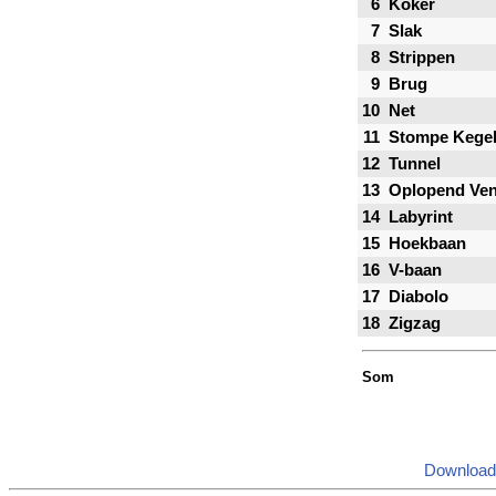
6
Koker
7
Slak
8
Strippen
9
Brug
10
Net
11
Stompe Kege
12
Tunnel
13
Oplopend Ven
14
Labyrint
15
Hoekbaan
16
V-baan
17
Diabolo
18
Zigzag
Som
Download