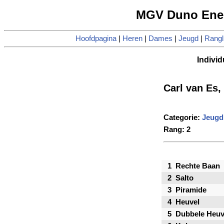
MGV Duno Enen
Hoofdpagina
|
Heren
|
Dames
|
Jeugd
|
Rangli
Individ
Carl van Es
Categorie:
Jeugd
Rang: 2
1
Rechte Baan
2
Salto
3
Piramide
4
Heuvel
5
Dubbele Heuv