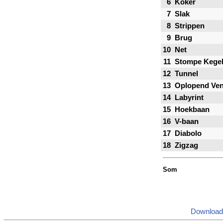
6
Koker
7
Slak
8
Strippen
9
Brug
10
Net
11
Stompe Kege
12
Tunnel
13
Oplopend Ven
14
Labyrint
15
Hoekbaan
16
V-baan
17
Diabolo
18
Zigzag
Som
Download