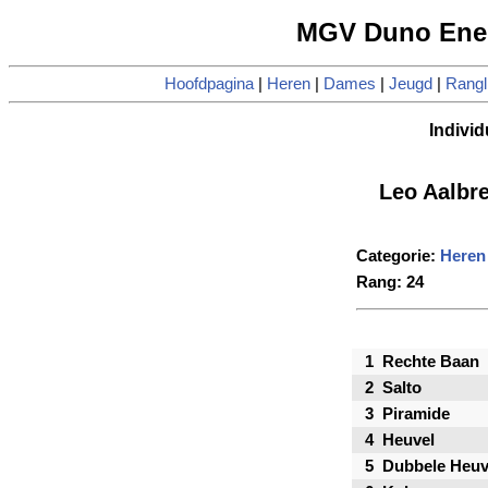
MGV Duno Enen
Hoofdpagina
|
Heren
|
Dames
|
Jeugd
|
Rangli
Individ
Leo Aalbr
Categorie:
Heren
Rang: 24
1
Rechte Baan
2
Salto
3
Piramide
4
Heuvel
5
Dubbele Heuv