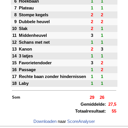
6
Hoekbaan
1
1
7
Plateau
1
1
8
Stompe kegels
2
2
9
Dubbele heuvel
2
2
10
Slak
2
1
11
Middenheuvel
3
1
12
Schans met net
1
1
13
Kanon
2
3
14
3 latjes
1
1
15
Favorietendoder
3
2
16
Passage
1
2
17
Rechte baan zonder hindernissen
1
1
18
Laby
1
1
Som
29
26
Gemiddelde:
27,5
Totaalresultaat:
55
Downloaden
naar
ScoreAnalyser