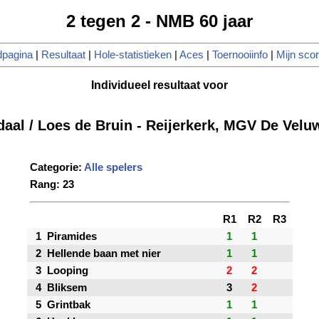
2 tegen 2 - NMB 60 jaar
dpagina
|
Resultaat
|
Hole-statistieken
|
Aces
|
Toernooiinfo
|
Mijn sco
Individueel resultaat voor
aal / Loes de Bruin - Reijerkerk, MGV De Vel
Categorie:
Alle spelers
Rang: 23
R1
R2
R3
1
Piramides
1
1
2
Hellende baan met nier
1
1
3
Looping
2
2
4
Bliksem
3
2
5
Grintbak
1
1